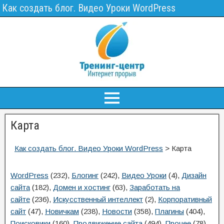
Как создать блог. Видео Уроки WordPress
Карта
Как создать блог. Видео Уроки WordPress
>
Карта
WordPress
(232)
,
Блогинг
(242)
,
Видео Уроки
(4)
,
Дизайн
сайта
(182)
,
Домен и хостинг
(63)
,
Заработать на
сайте
(236)
,
Искусственный интеллект
(2)
,
Корпоративный
сайт
(47)
,
Новичкам
(238)
,
Новости
(358)
,
Плагины
(404)
,
Поисковики
(160)
,
Продвижение сайта
(494)
,
Прочее
(78)
,