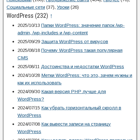
Социальные сети
(37)
,
Уроки
(26)
WordPress
(232)
↑
2025/10/13
Папки WordPress: значение папок /wp-
admin, /wp-includes и /wp-content
2025/09/29
Защита WordPress от вирусов
2025/08/18
Почему WordPress такая популярная
CMS
2025/08/11
Достоинства и недостатки WordPress
2024/10/28
Метки WordPress: что это, зачем нужны и
как их использовать
2024/09/30
Какая версия PHP лучше для
WordPress?
2024/07/15
Как убрать горизонтальный скролл в
WordPress
2024/07/08
Как вывести записи на страницу
WordPress