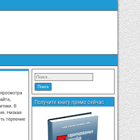
 просмотра
айта,
Получите книгу прямо сейчас
итики. В
ия. Низкая
ять терпение