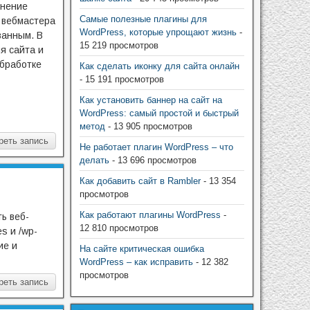
лнение
Самые полезные плагины для
у вебмастера
WordPress, которые упрощают жизнь
-
ванным. В
15 219 просмотров
я сайта и
обработке
Как сделать иконку для сайта онлайн
- 15 191 просмотров
Как установить баннер на сайт на
WordPress: самый простой и быстрый
метод
- 13 905 просмотров
реть запись
Не работает плагин WordPress – что
делать
- 13 696 просмотров
Как добавить сайт в Rambler
- 13 354
просмотров
Как работают плагины WordPress
-
ь веб-
12 810 просмотров
s и /wp-
ие и
На сайте критическая ошибка
WordPress – как исправить
- 12 382
просмотров
реть запись