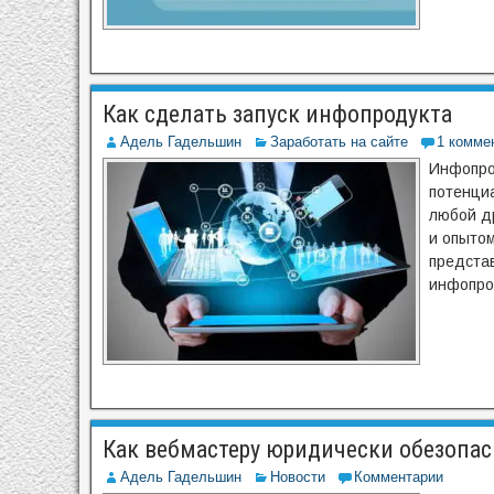
Как сделать запуск инфопродукта
Адель Гадельшин
Заработать на сайте
1 комме
Инфопро
потенциа
любой д
и опытом
представ
инфопро
Как вебмастеру юридически обезопас
Адель Гадельшин
Новости
Комментарии