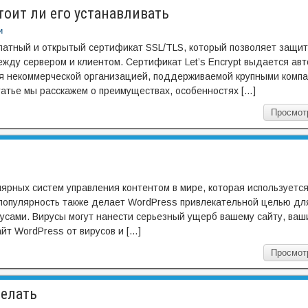
стоит ли его устанавливать
и
платный и открытый сертификат SSL/TLS, который позволяет защит
ежду сервером и клиентом. Сертификат Let’s Encrypt выдается ав
тся некоммерческой организацией, поддерживаемой крупными комп
 статье мы расскажем о преимуществах, особенностях […]
Просмот
лярных систем управления контентом в мире, которая используетс
популярность также делает WordPress привлекательной целью для
русами. Вирусы могут нанести серьезный ущерб вашему сайту, ва
йт WordPress от вирусов и […]
Просмот
делать