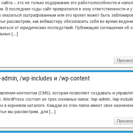
сайта – это не только подержание его работоспособности и напо
м. В последние годы сайт превратился в зону ответственности и 
к оказаться оштрафованным или его проект может быть заблокиро
тье рассмотрим, как вебмастеру обезопасить себя во время ведени
ваться от юридических последствий. Публикация соглашения об 
льных […]
Просмот
dmin, /wp-includes и /wp-content
авления контентом (CMS), которая позволяет создавать и управлят
 WordPress состоит из трех основных папок: /wp-admin, /wp-include
х в корневом каталоге. Каждая из этих папок имеет свое назначен
тье мы рассмотрим, для […]
Просмот