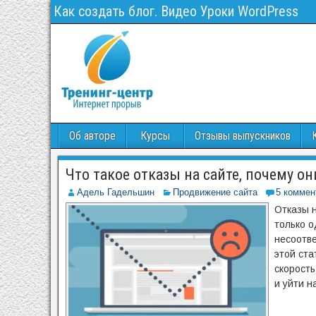
Как создать блог. Видео Уроки WordPress
Об авторе
Курсы
Отзывы выпускников
Что такое отказы на сайте, почему о
Адель Гадельшин
Продвижение сайта
5 коммен
Отказы н
только о
несоотве
этой ста
скорость
и уйти н