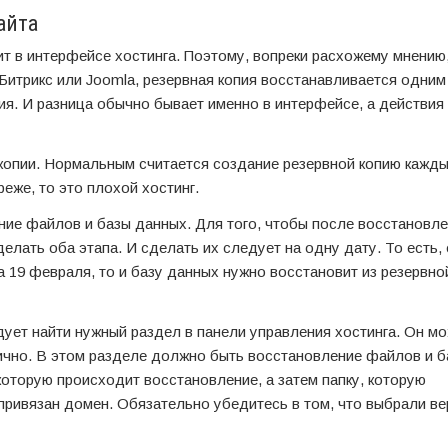
айта
т в интерфейсе хостинга. Поэтому, вопреки расхожему мнению,
Битрикс или Joomla, резервная копия восстанавливается одним
ия. И разница обычно бывает именно в интерфейсе, а действия
копии. Нормальным считается создание резервной копию кажды
еже, то это плохой хостинг.
ние файлов и базы данных. Для того, чтобы после восстановле
лать оба этапа. И сделать их следует на одну дату. То есть,
 19 февраля, то и базу данных нужно восстановит из резервной
дует найти нужный раздел в панели управления хостинга. Он м
гично. В этом разделе должно быть восстановление файлов и б
оторую происходит восстановление, а затем папку, которую
 привязан домен. Обязательно убедитесь в том, что выбрали ве