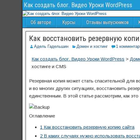
Как создать блог. Видео Уроки WordPress
Об авторе
Курсы
Отзывы выпускников
Как восстановить резервную копи
Адель Гадельшин
Домен и хостинг
1 комментар
Как создать блог. Видео Уроки WordPress
>
Доме
хостинге и CMS
Резервная копия может стать спасительной для в
и во многих других ситуациях, восстановить рез
единственным. В этой статье рассмотрим, как это 
Оглавление
1
Как восстановить резервную копию сайта
2
В каких случаях нужно использовать восста