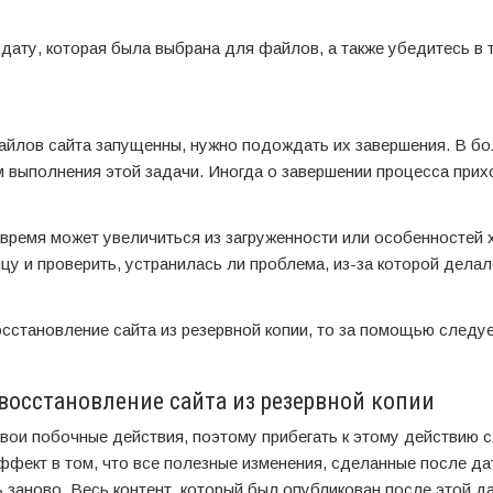
дату, которая была выбрана для файлов, а также убедитесь в 
айлов сайта запущенны, нужно подождать их завершения. В б
м выполнения этой задачи. Иногда о завершении процесса прих
 время может увеличиться из загруженности или особенностей х
цу и проверить, устранилась ли проблема, из-за которой дела
сстановление сайта из резервной копии, то за помощью следу
восстановление сайта из резервной копии
свои побочные действия, поэтому прибегать к этому действию 
фект в том, что все полезные изменения, сделанные после да
 заново. Весь контент, который был опубликован после этой да