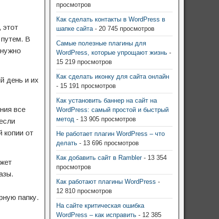
просмотров
Как сделать контакты в WordPress в
 этот
шапке сайта
- 20 745 просмотров
 путем. В
Самые полезные плагины для
 нужно
WordPress, которые упрощают жизнь
-
15 219 просмотров
Как сделать иконку для сайта онлайн
й день и их
- 15 191 просмотров
Как установить баннер на сайт на
ния все
WordPress: самый простой и быстрый
метод
- 13 905 просмотров
 если
 копии от
Не работает плагин WordPress – что
делать
- 13 696 просмотров
Как добавить сайт в Rambler
- 13 354
ожет
просмотров
азы.
Как работают плагины WordPress
-
12 810 просмотров
рную папку.
На сайте критическая ошибка
WordPress – как исправить
- 12 385