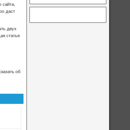
 сайта,
ро даст
ыть двух
дая статья
сказать об