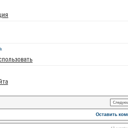
ция
спользовать
йта
Следую
Оставить ко