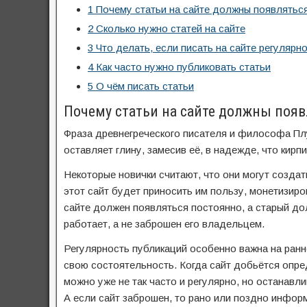
1
Почему статьи на сайте должны появляться
2
Сколько нужно статей на сайте
3
Что делать, если писать на сайте регулярно
4
Как часто нужно публиковать статьи
5
О чём писать статьи
Почему статьи на сайте должны появ
Фраза древнегреческого писателя и философа Плу
оставляет глину, замесив её, в надежде, что кирп
Некоторые новички считают, что они могут создать
этот сайт будет приносить им пользу, монетизиро
сайте должен появляться постоянно, а старый до
работает, а не заброшен его владельцем.
Регулярность публикаций особенно важна на ранне
свою состоятельность. Когда сайт добьётся опре
можно уже не так часто и регулярно, но останавл
А если сайт заброшен, то рано или поздно информ