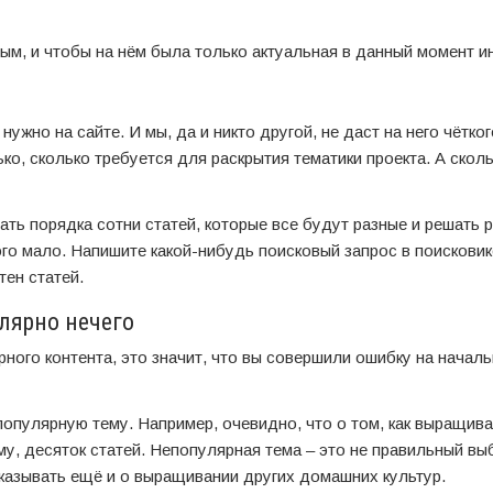
вым, и чтобы на нём была только актуальная в данный момент 
ужно на сайте. И мы, да и никто другой, не даст на него чётког
ко, сколько требуется для раскрытия тематики проекта. А сколь
ть порядка сотни статей, которые все будут разные и решать 
го мало. Напишите какой-нибудь поисковый запрос в поисковик
тен статей.
улярно нечего
рного контента, это значит, что вы совершили ошибку на началь
опулярную тему. Например, очевидно, что о том, как выращива
му, десяток статей. Непопулярная тема – это не правильный вы
сказывать ещё и о выращивании других домашних культур.