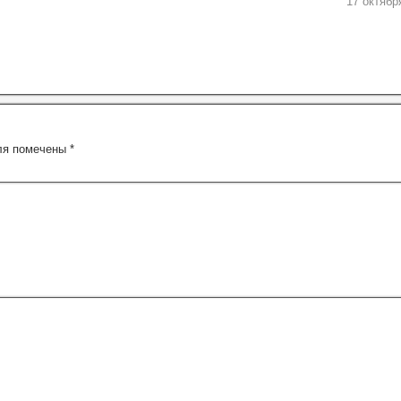
17 октябр
ля помечены
*