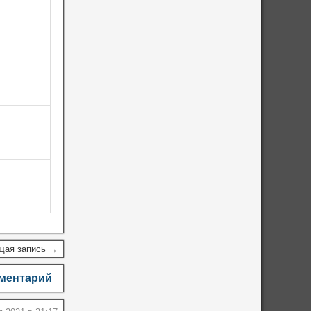
щая запись →
мментарий