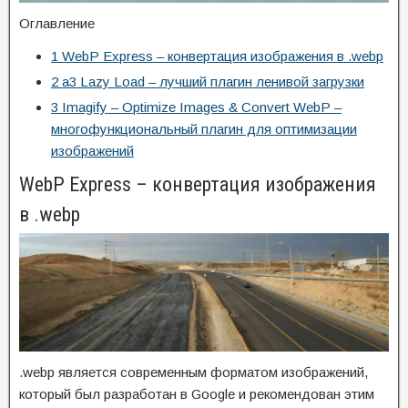
Оглавление
1
WebP Express – конвертация изображения в .webp
2
a3 Lazy Load – лучший плагин ленивой загрузки
3
Imagify – Optimize Images & Convert WebP –
многофункциональный плагин для оптимизации
изображений
WebP Express – конвертация изображения
в .webp
.webp является современным форматом изображений,
который был разработан в Google и рекомендован этим