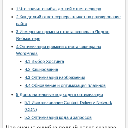
1
Что значит ошибка долгий ответ сервера
2
Как долгий ответ сервера влияет на ранжирование
сайта
3
Измерение времени ответа сервера в Яндекс
Вебмастере
4
Оптимизация времени ответа сервера на
WordPress
4.1
Выбор Хостинга
4.2
Кэширование
4.3
Оптимизация изображений
4.4
Обновление и оптимизация плагинов
5
Дополнительные подходы к оптимизации
5.1
Использование Content Delivery Network
(CDN)
5.2
Оптимизация кода и запросов
Что значит ошибка долгий ответ сервера