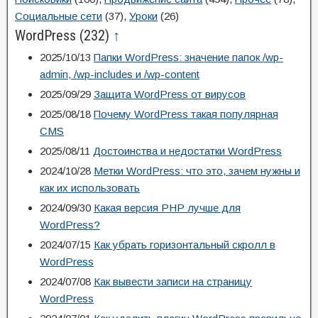
Социальные сети
(37)
,
Уроки
(26)
WordPress
(232)
↑
2025/10/13
Папки WordPress: значение папок /wp-
admin, /wp-includes и /wp-content
2025/09/29
Защита WordPress от вирусов
2025/08/18
Почему WordPress такая популярная
CMS
2025/08/11
Достоинства и недостатки WordPress
2024/10/28
Метки WordPress: что это, зачем нужны и
как их использовать
2024/09/30
Какая версия PHP лучше для
WordPress?
2024/07/15
Как убрать горизонтальный скролл в
WordPress
2024/07/08
Как вывести записи на страницу
WordPress