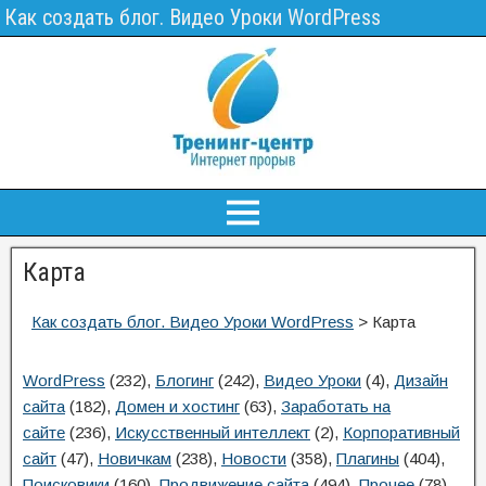
Как создать блог. Видео Уроки WordPress
Карта
Как создать блог. Видео Уроки WordPress
>
Карта
WordPress
(232)
,
Блогинг
(242)
,
Видео Уроки
(4)
,
Дизайн
сайта
(182)
,
Домен и хостинг
(63)
,
Заработать на
сайте
(236)
,
Искусственный интеллект
(2)
,
Корпоративный
сайт
(47)
,
Новичкам
(238)
,
Новости
(358)
,
Плагины
(404)
,
Поисковики
(160)
,
Продвижение сайта
(494)
,
Прочее
(78)
,