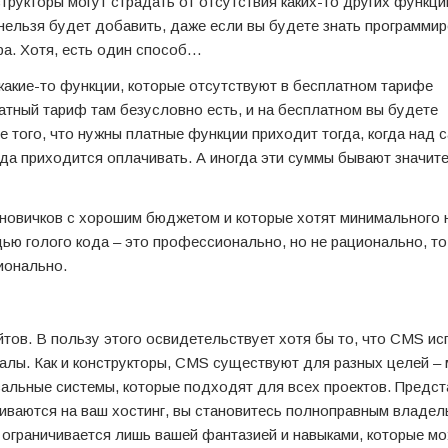
трукторы могут страдать от отсутствия каких-то других функци
 нельзя будет добавить, даже если вы будете знать программир
ра. Хотя, есть один способ…
какие-то функции, которые отсутствуют в бесплатном тарифе
латный тариф там безусловно есть, и на бесплатном вы будете
е того, что нужны платные функции приходит тогда, когда над 
гда приходится оплачивать. А иногда эти суммы бывают значит
я новичков с хорошим бюджетом и которые хотят минимального
щью голого кода – это профессионально, но не рационально, т
ионально.
тов. В пользу этого освидетельствует хотя бы то, что CMS и
налы. Как и конструкторы, CMS существуют для разных целей – 
рсальные системы, которые подходят для всех проектов. Предс
ливаются на ваш хостинг, вы становитесь полноправным владел
о ограничивается лишь вашей фантазией и навыками, которые м