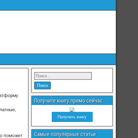
латформу
Получите книгу прямо сейчас
латные,
Получить книгу
Самые популярные статьи
то поможет