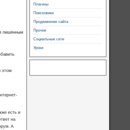
Плагины
Поисковики
Продвижение сайта
Прочее
 и лишённым
Социальные сети
Уроки
обавить
и этом
и
нтернет-
кже есть и
твет на
орум. А