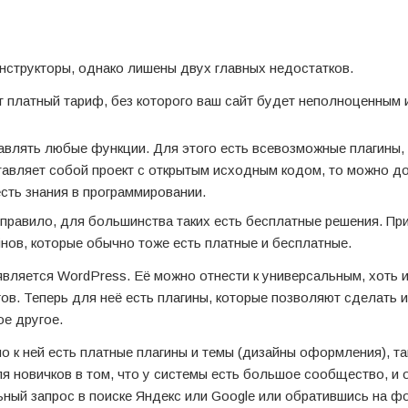
онструкторы, однако лишены двух главных недостатков.
ит платный тариф, без которого ваш сайт будет неполноценным
влять любые функции. Для этого есть всевозможные плагины,
авляет собой проект с открытым исходным кодом, то можно д
есть знания в программировании.
 правило, для большинства таких есть бесплатные решения. Пр
ов, которые обычно тоже есть платные и бесплатные.
ляется WordPress. Её можно отнести к универсальным, хоть 
ов. Теперь для неё есть плагины, которые позволяют сделать и
ое другое.
 к ней есть платные плагины и темы (дизайны оформления), та
 новичков в том, что у системы есть большое сообщество, и о
ный запрос в поиске Яндекс или Google или обратившись на ф