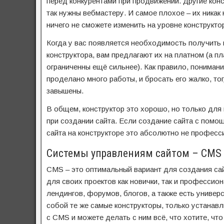
перед конкурентами при продвижении. Другие конс
так нужны вебмастеру. И самое плохое – их никак
ничего не сможете изменить на уровне конструкто
Когда у вас появляется необходимость получить 
конструктора, вам предлагают их на платном (а п
ограниченны ещё сильнее). Как правило, понимани
проделано много работы, и бросать его жалко, то
завышены.
В общем, конструктор это хорошо, но только дл
при создании сайта. Если создание сайта с помо
сайта на конструкторе это абсолютно не професс
Системы управлениям сайтом – CMS
CMS – это оптимальный вариант для создания сай
для своих проектов как новички, так и профессио
лендингов, форумов, блогов, а также есть униве
собой те же самые конструкторы, только устанав
с CMS и можете делать с ним всё, что хотите, чт