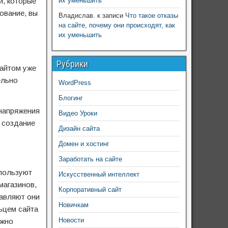
й, которые
их уменьшить
ование, вы
Владислав.
к записи
Что такое отказы
на сайте, почему они происходят, как
их уменьшить
Рубрики
сайтом уже
ельно
WordPress
Блогинг
 напряжения
Видео Уроки
о создание
Дизайн сайта
Домен и хостинг
Заработать на сайте
спользуют
Искусственный интеллект
магазинов,
Корпоративный сайт
тавляют они
Новичкам
ьцем сайта
Новости
ожно