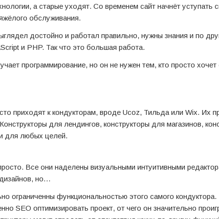
нологии, а старые уходят. Со временем сайт начнёт уступать 
тяжёлого обслуживания.
ыглядел достойно и работал правильно, нужны знания и по дру
Script и PHP. Так что это большая работа.
зучает программирование, но он не нужен тем, кто просто хочет
то приходят к кондукторам, вроде Ucoz, Тильда или Wix. Их п
 Конструкторы для лендингов, конструкторы для магазинов, кон
 и для любых целей.
 просто. Все они наделены визуальными интуитивными редакто
 дизайнов, но…
ьно ограниченны функциональностью этого самого кондуктора. 
енно SEO оптимизировать проект, от чего он значительно проиг