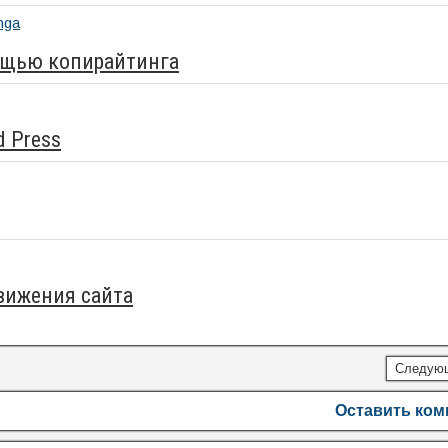
мощью копирайтинга
d Press
вижения сайта
Следую
Оставить ко