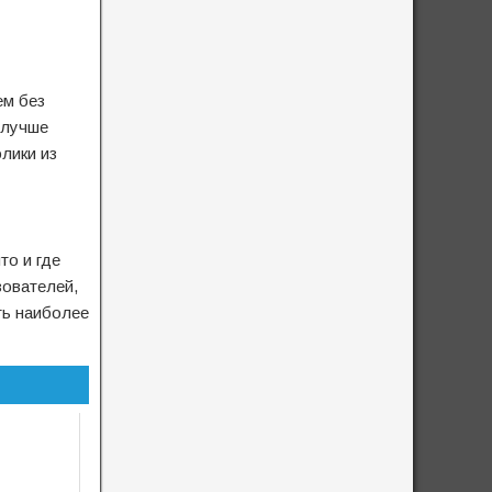
ем без
 лучше
лики из
то и где
зователей,
ть наиболее