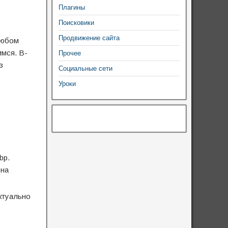
Плагины
Поисковики
Продвижение сайта
любом
имся. В-
Прочее
з
Социальные сети
Уроки
bp.
 на
актуально