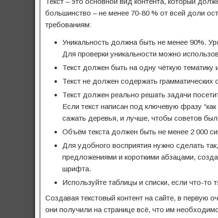
Текст – это основной вид контента, который долж
большинство – не менее 70-80 % от всей доли ос
требованиям:
Уникальность должна быть не менее 90%. Уро
Для проверки уникальности можно использов
Текст должен быть на одну чёткую тематику 
Текст не должен содержать грамматических 
Текст должен реально решать задачи посетите
Если текст написан под ключевую фразу “как 
сажать деревья, и лучше, чтобы советов был
Объём текста должен быть не менее 2 000 с
Для удобного восприятия нужно сделать так,
предложениями и короткими абзацами, создав
шрифта.
Используйте таблицы и списки, если что-то
Создавая текстовый контент на сайте, в первую о
они получили на странице всё, что им необходимо