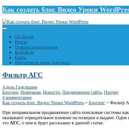
Как создать блог. Видео Уроки WordPre
Об авторе
Курсы
Отзывы выпускников
Контакты
Карта
Предложить идею для урока
Фильтр АГС
Адель Гадельшин
Блогинг
,
Новичкам
,
Новости
,
Продвижение сайта
,
Прочее
4 комментария
Как создать блог. Видео Уроки WordPress
>
Блогинг
>
Фильтр 
При неправильном продвижении сайта поисковые системы нак
оказывают отрицательное влияние на позиции в выдаче. Один
это
АГС
, о нем и будет рассказано в данной статье.