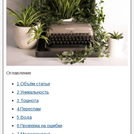
Оглавление
1
Объём статьи
2
Уникальность
3
Тошнота
4
Переспам
5
Вода
6
Проверка на ошибки
7
Медиаконтент