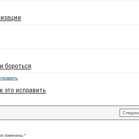
мизации
ми бороться
к это исправить
Следую
ля помечены
*