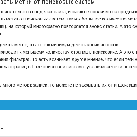
вать метки от поисковых систем
оиск только в пределах сайта, и никак не повлияло на продвиж
ть метки от поисковых систем, так как большое количество мет
ц, на который многократно повторяется анонс статьи. А это с
т.
есять меток, то это как минимум десять копий анонсов.
приводит к меньшему количеству страниц в поисковике. А это с
ия фильтра). То есть возникает другое мнение, что если теги 
числа страниц в базе поисковой системы, увеличивается и посе
 много меток к записи, то можете не закрывать их от индексаци
йт