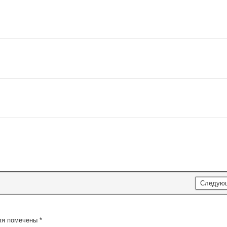
Следую
ля помечены
*