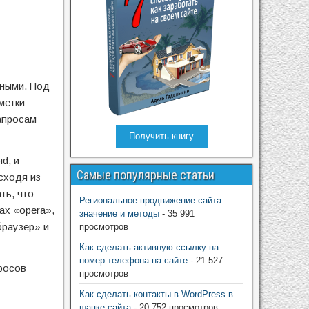
шными. Под
метки
запросам
Получить книгу
d, и
Самые популярные статьи
сходя из
ть, что
Региональное продвижение сайта:
ах «opera»,
значение и методы
- 35 991
браузер» и
просмотров
Как сделать активную ссылку на
номер телефона на сайте
- 21 527
росов
просмотров
Как сделать контакты в WordPress в
шапке сайта
- 20 752 просмотров