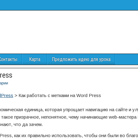
Контакты
Карта
Предложить идею для урока
ress
арии
dPress
>
Как работать с метками на Word Press
номическая единица, которая упрощает навигацию на сайте и у
о такое призрачное, непонятное, чему начинающие web-мастера
нают, что да зачем.
ress, как их правильно использовать, чтобы они были во благо,