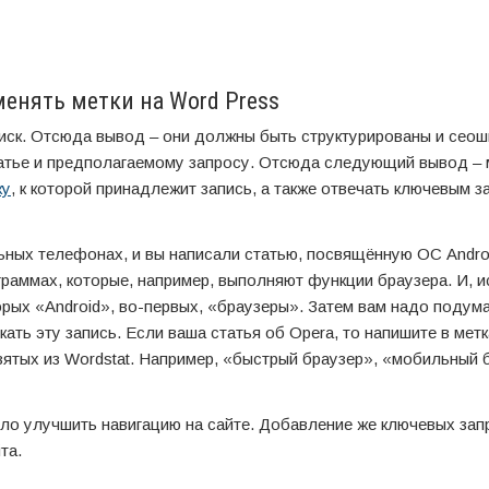
менять метки на Word Press
оиск. Отсюда вывод – они должны быть структурированы и сео
атье и предполагаемому запросу. Отсюда следующий вывод – 
ку
, к которой принадлежит запись, а также отвечать ключевым 
ьных телефонах, и вы написали статью, посвящённую ОС Androi
ограммах, которые, например, выполняют функции браузера. И, и
торых «Android», во-первых, «браузеры». Затем вам надо подума
кать эту запись. Если ваша статья об Opera, то напишите в метк
зятых из Wordstat. Например, «быстрый браузер», «мобильный 
ло улучшить навигацию на сайте. Добавление же ключевых зап
та.