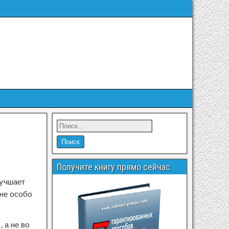
Получите книгу прямо сейчас
лучшает
 не особо
 а не во