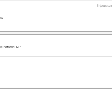
8 февраля
ро.
ля помечены
*