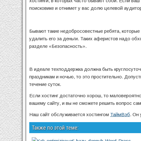
хостинги, в которых часто бывают сбои. Если ваш
поисковике и отнимет у вас долю целевой аудито
Бывают такие недобросовестные ребята, которые 
удалить его за деньги. Таких аферистов надо обх
разделе «Безопасность».
В идеале техподдержка должна быть круглосуточн
праздникам и ночью, то это простительно. Допус
течение суток.
Если хостинг достаточно хорош, то маловероятно
вашему сайту, и вы не сможете решить вопрос сам
Наш сайт обслуживается хостингом
ТаймВэб
. Он
Также по этой теме: