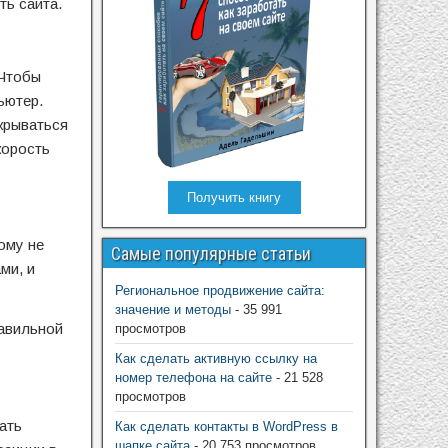
ть сайта.
 Чтобы
ьютер.
крываться
корость
Получить книгу
ому не
Самые популярные статьи
ми, и
Региональное продвижение сайта:
значение и методы
- 35 991
равильной
просмотров
Как сделать активную ссылку на
номер телефона на сайте
- 21 528
просмотров
ать
Как сделать контакты в WordPress в
шапке сайта
- 20 753 просмотров