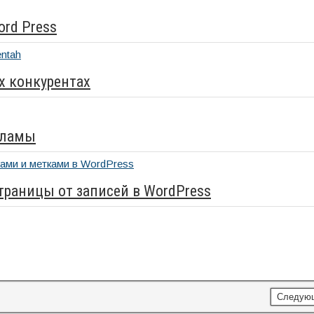
rd Press
их конкурентах
кламы
траницы от записей в WordPress
Следую