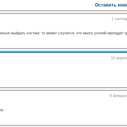
Оставить ко
1 сентяб
льно выбрать хостинг, то может случится, что много усилий пропадёт з
10 апрел
8 февраля
ро.