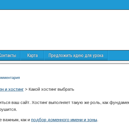
Контакты
Карта
Предложить идею для урока
омментария
н и хостинг
>
Какой хостинг выбрать
иться ваш сайт. Хостинг выполняет такую же роль, как фундаме
рушится.
е важным, как и
подбор доменного имени и зоны
.