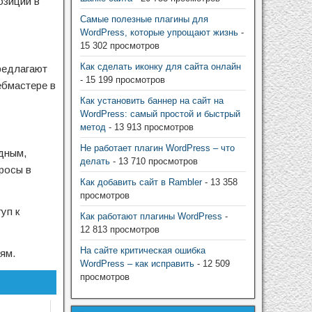
озиции в
Самые полезные плагины для
WordPress, которые упрощают жизнь
-
15 302 просмотров
Как сделать иконку для сайта онлайн
редлагают
- 15 199 просмотров
ебмастере в
Как установить баннер на сайт на
WordPress: самый простой и быстрый
метод
- 13 913 просмотров
Не работает плагин WordPress – что
дным,
делать
- 13 710 просмотров
росы в
Как добавить сайт в Rambler
- 13 358
просмотров
уп к
Как работают плагины WordPress
-
12 813 просмотров
На сайте критическая ошибка
ям.
WordPress – как исправить
- 12 509
просмотров