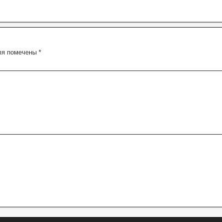
ля помечены
*