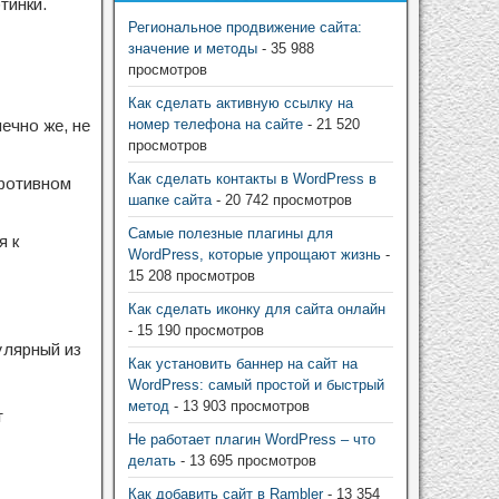
тинки.
Региональное продвижение сайта:
значение и методы
- 35 988
просмотров
Как сделать активную ссылку на
нечно же, не
номер телефона на сайте
- 21 520
просмотров
Как сделать контакты в WordPress в
противном
шапке сайта
- 20 742 просмотров
Самые полезные плагины для
я к
WordPress, которые упрощают жизнь
-
15 208 просмотров
Как сделать иконку для сайта онлайн
- 15 190 просмотров
улярный из
Как установить баннер на сайт на
WordPress: самый простой и быстрый
метод
- 13 903 просмотров
т
Не работает плагин WordPress – что
делать
- 13 695 просмотров
Как добавить сайт в Rambler
- 13 354