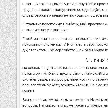
нечего. А вот, например, уже исчезнувший с про
среди поисковиков конкуренция сегодня идёт тол
слова говорить наверно не приходится, сферы вли
Остальные поисковики: Рамблер, Mail, практичес
невысокой популярностью.
Герой сегодняшнего рассказа – поисковая система
поисковыми системами. У Nigma есть свой поиско
других систем. Размер собственной базы Nigma из
Отличия N
По словам создателей, изначально эта система р
по категориям. Очень трудно узнать, какие сайты
системы решают вопрос релевантности по-своему
пользователь может уточнить, что именно ему не
пункты.
Благодаря такому подходу с помощью Нигма можно
вопросы. Например, это может касаться конкретны