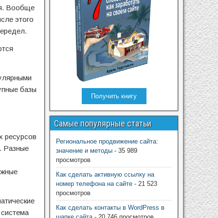
мя. Вообще
ысле этого
передел.
ются
пулярными
упные базы
Получить книгу
Самые популярные статьи
х ресурсов
Региональное продвижение сайта:
. Разные
значение и методы
- 35 989
просмотров
ужные
Как сделать активную ссылку на
номер телефона на сайте
- 21 523
просмотров
матические
Как сделать контакты в WordPress в
 система
шапке сайта
- 20 746 просмотров