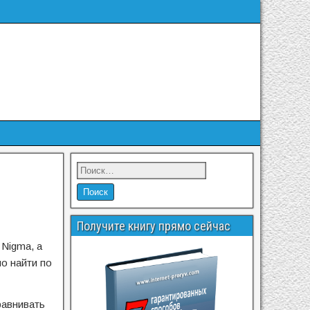
Получите книгу прямо сейчас
 Nigma, а
но найти по
равнивать