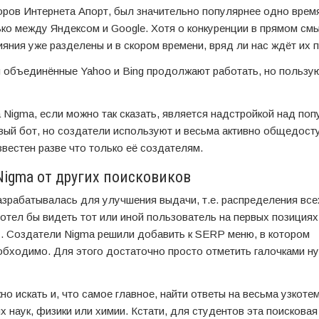
сторов Интернета Апорт, был значительно популярнее одно вре
ько между Яндексом и Google. Хотя о конкуренции в прямом см
яния уже разделены и в скором времени, вряд ли нас ждёт их 
ки объединённые Yahoo и Bing продолжают работать, но пользу
 Nigma, если можно так сказать, является надстройкой над по
вый бот, но создатели используют и весьма активно общедост
вестен разве что только её создателям.
igma от других поисковиков
азрабатывалась для улучшения выдачи, т.е. распределения все
 хотел бы видеть тот или иной пользователь на первых позициях
. Создатели Nigma решили добавить к SERP меню, в котором
обходимо. Для этого достаточно просто отметить галочками н
 искать и, что самое главное, найти ответы на весьма узкоте
х наук, физики или химии. Кстати, для студентов эта поисковая