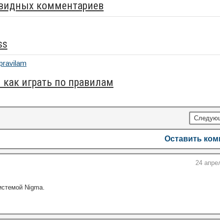
овидных комментариев
ss
и как играть по правилам
Следую
Оставить ко
24 апре
истемой Nigma.