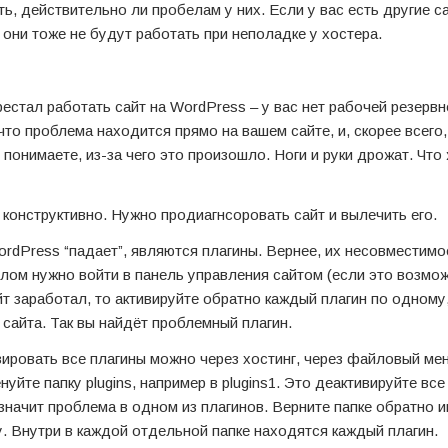
ь, действительно ли пробелам у них. Если у вас есть другие с
о они тоже не будут работать при неполадке у хостера.
естал работать сайт на WordPress – у вас нет рабочей резервн
что проблема находится прямо на вашем сайте, и, скорее всего,
 понимаете, из-за чего это произошло. Ноги и руки дрожат. Что
ь конструктивно. Нужно продиагнсоровать сайт и вылечить его.
WordPress “падает”, являются плагины. Вернее, их несовместимо
лом нужно войти в панель управления сайтом (если это возмож
йт заработал, то активируйте обратно каждый плагин по одному
сайта. Так вы найдёт проблемный плагин.
вировать все плагины можно через хостинг, через файловый ме
нуйте папку plugins, например в plugins1. Это деактивируйте все
значит проблема в одном из плагинов. Верните папке обратно им
ку. Внутри в каждой отдельной папке находятся каждый плагин.