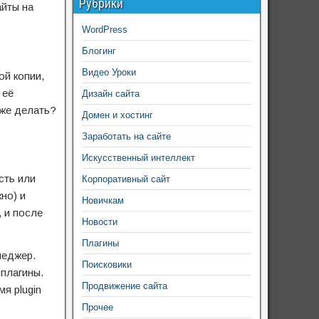
Рубрики
айты на
WordPress
Блогинг
Видео Уроки
ой копии,
 её
Дизайн сайта
 же делать?
Домен и хостинг
Заработать на сайте
Искусственный интеллект
сть или
Корпоративный сайт
но) и
Новичкам
, и после
Новости
Плагины
неджер.
Поисковики
 плагины.
Продвижение сайта
я plugin
Прочее