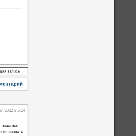
щая запись →
мментарий
я 2022 в 6:14
й темы все
активировать