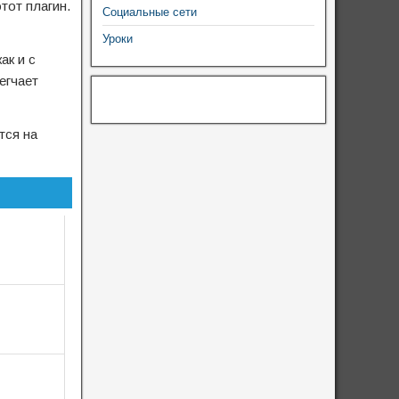
тот плагин.
Социальные сети
Уроки
ак и с
егчает
тся на