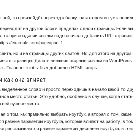
о ней, то произойдёт переход к блоку, на котором вы установил
 переводят на другой блок в пределах одной страницы. Если вы
а, то при создании ссылки надо сначала добавить URL страницы
tps://example.com/page#part-1.
айта, но и на страницы других сайтов. Но для этого на другом 
месте страницы. Делать внешние якорные ссылки на WordPress
ах. Главное, чтобы был добавлен HTML-якорь.
и как она влияет
а выделенное слово и просто переходишь в начало какой-то др
тное место статьи. Это удобно, особенно в случае, когда стат
 ней нужное место.
вая о том, как правильно выбрать ноутбук, а вторая о том, каки
я разные параметры ноутбука, которые влияют на работу, в то
ье рассказываются разные параметры дисплеев ноутбука, в том