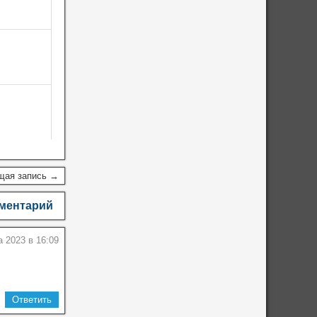
щая запись →
мментарий
а 2023 в 16:09
Ответить