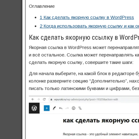
Оглавление
1
Как сделать якорную ссылку в WordPress
2
Когда использовать якорную ссылку и как о
Как сделать якорную ссылку в WordP
Якорная ссылка в WordPress может перенаправлять
и всё остальное. Ссылка может перенаправлять как
сделать якорную ссылку, совершите такие шаги:
Для начала выберите, на какой блок в редакторе 
колонке разверните секцию “Дополнительно”, нахо
писать только латинскими буквами и цифрами, бе