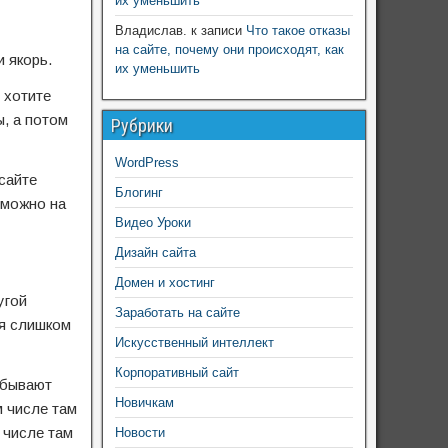
их уменьшить
Владислав.
к записи
Что такое отказы
на сайте, почему они происходят, как
и якорь.
их уменьшить
 хотите
, а потом
Рубрики
WordPress
сайте
Блогинг
 можно на
Видео Уроки
Дизайн сайта
Домен и хостинг
угой
Заработать на сайте
ья слишком
Искусственный интеллект
Корпоративный сайт
е бывают
Новичкам
м числе там
 числе там
Новости