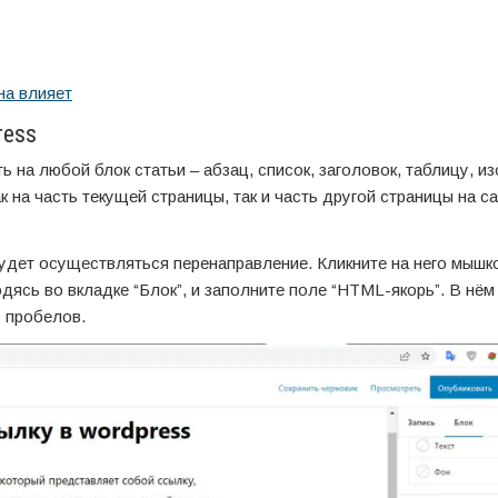
на влияет
ress
 на любой блок статьи – абзац, список, заголовок, таблицу, и
 на часть текущей страницы, так и часть другой страницы на с
будет осуществляться перенаправление. Кликните на него мышко
дясь во вкладке “Блок”, и заполните поле “HTML-якорь”. В нё
з пробелов.