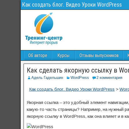
Как создать блог. Видео Уроки WordPress
Об авторе
Курсы
Отзывы выпускников
Как сделать якорную ссылку в Wo
Адель Гадельшин
WordPress
2 комментария
Как создать блог. Видео Уроки WordPress
>
Wor
Якорная ссылка – это удобный элемент навигации
какую-то часть страницы? Например, на нужный р
якорную ссылку в WordPress, как она влияет и в к