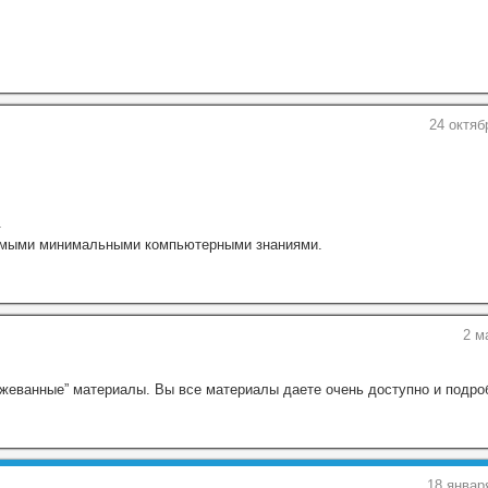
24 октяб
.
 самыми минимальными компьютерными знаниями.
2 м
азжеванные” материалы. Вы все материалы даете очень доступно и подро
18 январ