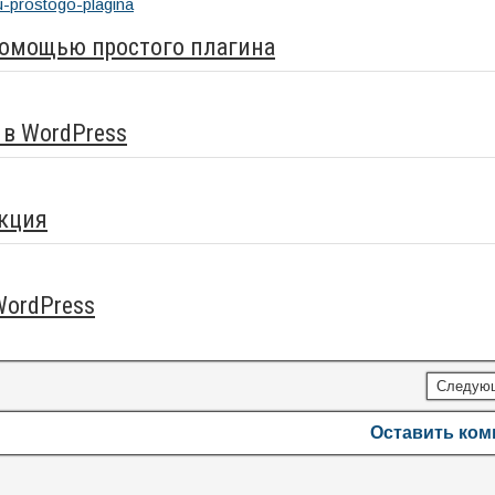
 помощью простого плагина
в WordPress
укция
WordPress
Следую
Оставить ко