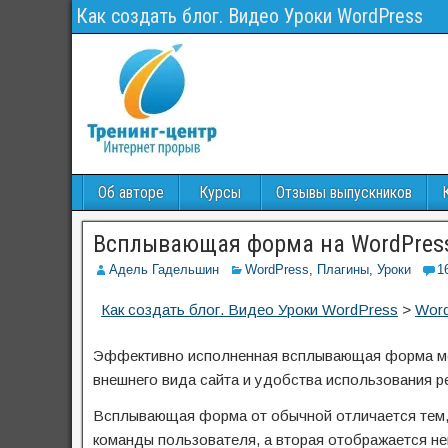
Как создать блог. Видео Уроки WordPress
Об авторе
Курсы
Отзывы выпускников
Всплывающая форма на WordPres
Адель Гадельшин
WordPress
,
Плагины
,
Уроки
1
Как создать блог. Видео Уроки WordPress
>
Wor
Эффективно исполненная всплывающая форма мож
внешнего вида сайта и удобства использования р
Всплывающая форма от обычной отличается тем, 
команды пользователя, а вторая отображается не