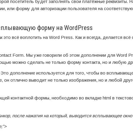
рой посетитель будет заполнять свои платёжные реквизиты. Н
ии, или форму для авторизации пользователя на соответству
всплывающую форму на WordPress
как это всё воплотить на Word Press. Как и всегда, делается вс
ontact Form. Мы уже говорили об этом дополнении для Word Pr
ощью можно сделать не только форму контакта, но и любую др
. Это дополнение используется для того, чтобы во всплывающ
ке, он отлично выводит не только изображения, но и любой друг
ющей контактной формы, необходимо во вкладке html в текстов
>Анкор, после нажатия на который, выводится всплывающее окно
e;”>