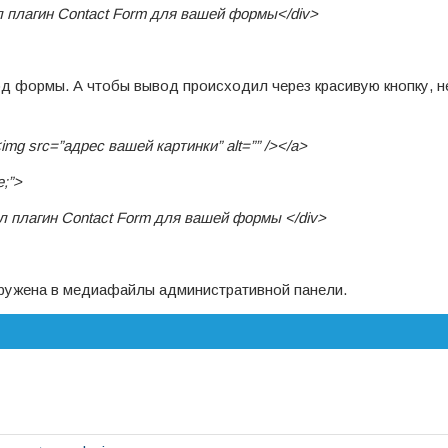
ал плагин Contact Form для вашей формы</div>
ывод формы. А чтобы вывод происходил через красивую кнопку,
img src=”адрес вашей картинки” alt=”” /></a>
e;”>
ал плагин Contact Form для вашей формы </div>
гружена в медиафайлы административной панели.