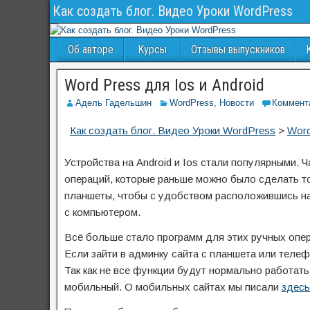
Как создать блог. Видео Уроки WordPress
Об авторе
Курсы
Отзывы выпускников
Word Press для Ios и Android
Адель Гадельшин
WordPress
,
Новости
Коммент
Как создать блог. Видео Уроки WordPress
>
Wor
Устройства на Android и Ios стали популярными.
операций, которые раньше можно было сделать то
планшеты, чтобы с удобством расположившись на 
с компьютером.
Всё больше стало программ для этих ручных опер
Если зайти в админку сайта с планшета или телеф
Так как не все функции будут нормально работать
мобильный. О мобильных сайтах мы писали
здесь