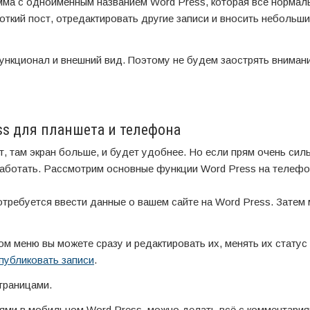
мма с одноимённым названием Word Press, которая всё нормал
откий пост, отредактировать другие записи и вносить небольш
ункционал и внешний вид. Поэтому не будем заострять вниман
ss для планшета и телефона
, там экран больше, и будет удобнее. Но если прям очень сил
работать. Рассмотрим основные функции Word Press на телефо
отребуется ввести данные о вашем сайте на Word Press. Затем
ом меню вы можете сразу и редактировать их, менять их статус
публиковать записи
.
траницами.
ями в мобильном Word Press, можно делать всё с комментария