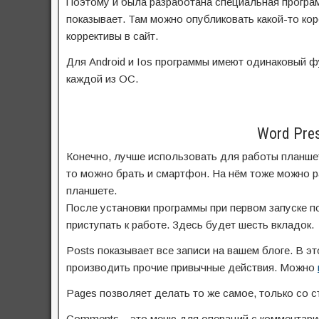
Поэтому и была разработана специальная програ
показывает. Там можно опубликовать какой-то кор
коррективы в сайт.
Для Android и Ios программы имеют одинаковый ф
каждой из ОС.
Word Pre
Конечно, лучше использовать для работы планшет
то можно брать и смартфон. На нём тоже можно 
планшете.
После установки программы при первом запуске п
приступать к работе. Здесь будет шесть вкладок.
Posts показывает все записи на вашем блоге. В эт
производить прочие привычные действия. Можно
Pages позволяет делать то же самое, только со с
Comments – это меню для операций с комментари