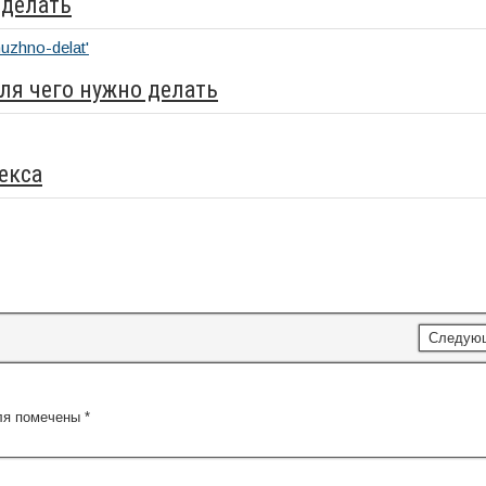
 делать
для чего нужно делать
екса
Следую
ля помечены
*