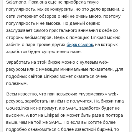
Salamono. Пока она ещё не приобрела такую
популярность, как её конкуренты, но это дело времени. В
сети Интеренет обзоров о ней не очень много, поэтому
популярность и не высока. Но данный сервис
заслуживает самого пристального внимания к себе со
стороны вебмастеров. Ведь с помощью Linkpad можно
забыть о паре-тройке других
бирж ссылок
, на которых
заработок будет существенно ниже.
Заработать на этой бирже можно с нулевым web-
ресурсом или с имеющим минимальные показатели. Для
подобных сайтов Linkpad может оказаться очень
полезным.
Всем известно, что при невысоких «пузомерках» web-
ресурса, заработать на нём не получится. На биржи типа
GoGetLinks их не примут, а в SAPE заработок будет не
высоким. А вот на Linkpad он может быть раза в полтора
выше, чем на той же SAPE. Но если вы хотите более
подробно ознакомиться с более известной биржей, то