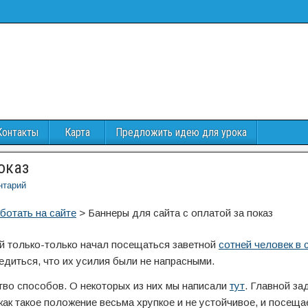
Контакты
Карта
Предложить идею для урока
оказ
нтарий
ботать на сайте
>
Баннеры для сайта с оплатой за показ
й только-только начал посещаться заветной
сотней человек в с
едиться, что их усилия были не напрасными.
тво способов. О некоторых из них мы написали
тут
. Главной за
 как такое положение весьма хрупкое и не устойчивое, и посещ