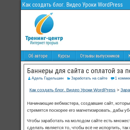
Как создать блог. Видео Уроки WordPress
Об авторе
Курсы
Отзывы выпускников
Баннеры для сайта с оплатой за п
Адель Гадельшин
Заработать на сайте
1 комме
Как создать блог. Видео Уроки WordPress
>
Зара
Начинающие вебмастера, создавшие сайт, которы
стремятся поскорее его магнетизировать, дабы уб
Чтобы заработать на молодом сайте есть множес
сделать является то, чтобы всё не испортить, так