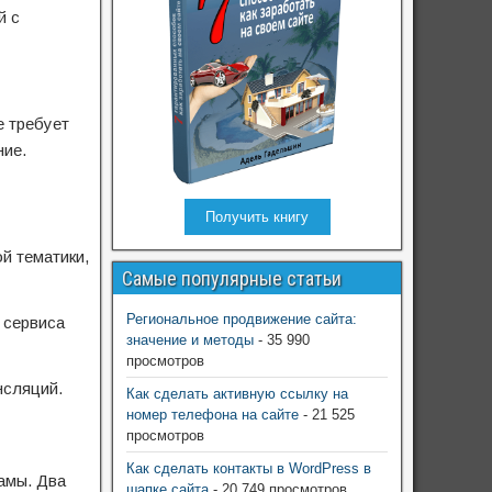
й с
е требует
ние.
Получить книгу
й тематики,
Самые популярные статьи
Региональное продвижение сайта:
с сервиса
значение и методы
- 35 990
просмотров
нсляций.
Как сделать активную ссылку на
номер телефона на сайте
- 21 525
просмотров
Как сделать контакты в WordPress в
ламы. Два
шапке сайта
- 20 749 просмотров