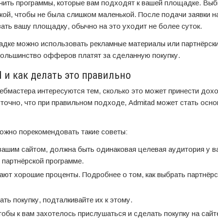
ить программы, которые вам подходят к вашей площадке. Выб
вкой, чтобы не была слишком маленькой. После подачи заявки н
ть вашу площадку, обычно на это уходит не более суток.
адке можно использовать рекламные материалы или партнёрски
 большинство офферов платят за сделанную покупку.
 и как делать это правильно
 вебмастера интересуются тем, сколько это может принести дох
 точно, что при правильном подходе, Admitad может стать осн
можно порекомендовать такие советы:
ашим сайтом, должна быть одинаковая целевая аудитория у в
о партнёрской программе.
ют хорошие проценты. Подробнее о том, как выбрать партнёр
ь покупку, подталкивайте их к этому.
тобы к вам захотелось прислушаться и сделать покупку на сайт