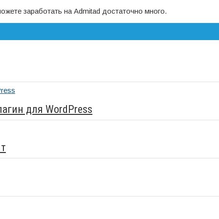
можете заработать на Admitad достаточно много.
плагин для WordPress
йт