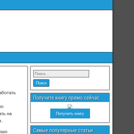
работать
Получите книгу прямо сейчас
во
ать на
Получить книгу
в.
Самые популярные статьи
рошо