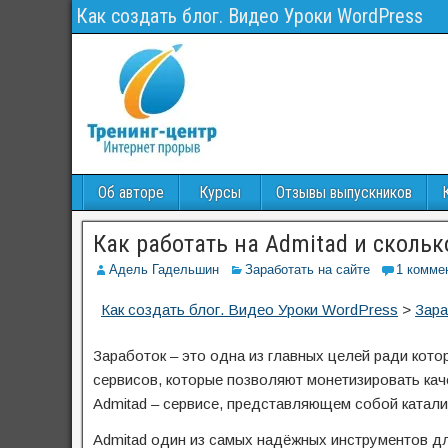
Как создать блог. Видео Уроки WordPress
Об авторе
Курсы
Отзывы выпускников
Как работать на Admitad и сколь
Адель Гадельшин
Заработать на сайте
1 комме
Как создать блог. Видео Уроки WordPress
>
Зара
Заработок – это одна из главных целей ради кот
сервисов, которые позволяют монетизировать каче
Admitad – сервисе, представляющем собой катал
Admitad один из самых надёжных инструментов д