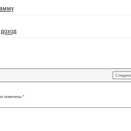
рамму
 доход
Следую
ля помечены
*