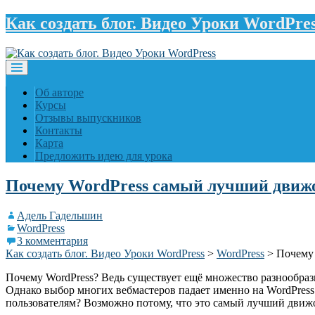
Как создать блог. Видео Уроки WordPre
Об авторе
Курсы
Отзывы выпускников
Контакты
Карта
Предложить идею для урока
Почему WordPress самый лучший движо
Адель Гадельшин
WordPress
3 комментария
Как создать блог. Видео Уроки WordPress
>
WordPress
>
Почему 
Почему WordPress? Ведь существует ещё множество разнообразн
Однако выбор многих вебмастеров падает именно на WordPres
пользователям? Возможно потому, что это самый лучший движ