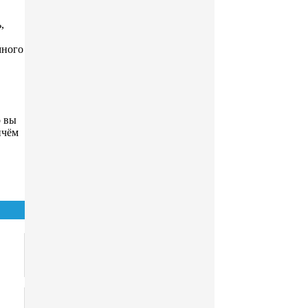
,
много
о вы
ичём