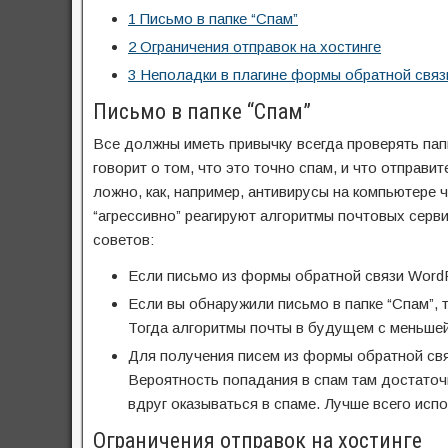
1
Письмо в папке “Спам”
2
Ограничения отправок на хостинге
3
Неполадки в плагине формы обратной связ
Письмо в папке “Спам”
Все должны иметь привычку всегда проверять папк
говорит о том, что это точно спам, и что отправ
ложно, как, например, антивирусы на компьютер
“агрессивно” реагируют алгоритмы почтовых сервис
советов:
Если письмо из формы обратной связи WordPr
Если вы обнаружили письмо в папке “Спам”, т
Тогда алгоритмы почты в будущем с меньшей
Для получения писем из формы обратной связи
Вероятность попадания в спам там достаточн
вдруг оказываться в спаме. Лучше всего исп
Ограничения отправок на хостинге