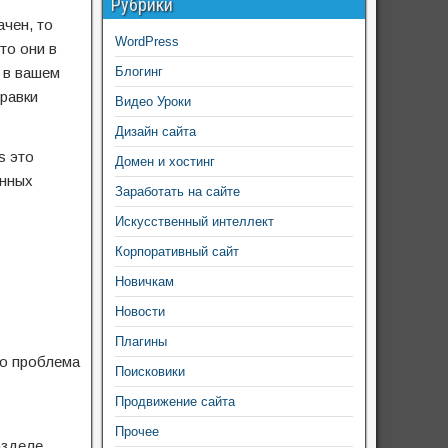
Рубрики
ачен, то
WordPress
то они в
 в вашем
Блогинг
правки
Видео Уроки
Дизайн сайта
s это
Домен и хостинг
ённых
Заработать на сайте
Искусственный интеллект
Корпоративный сайт
Новичкам
Новости
Плагины
то проблема
Поисковики
Продвижение сайта
Прочее
азделе