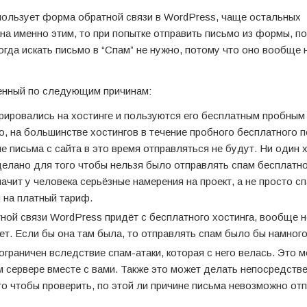
пользует форма обратной связи в WordPress, чаще остальных
на именно этим, то при попытке отправить письмо из формы, п
гда искать письмо в “Спам” не нужно, потому что оно вообще 
ченный по следующим причинам:
трировались на хостинге и пользуются его бесплатным пробным
о, на большинстве хостингов в течение пробного бесплатного 
е письма с сайта в это время отправляться не будут. Ни один 
сделано для того чтобы нельзя было отправлять спам бесплатно
начит у человека серьёзные намерения на проект, а не просто сп
 на платный тариф.
ной связи WordPress придёт с бесплатного хостинга, вообще н
ет. Если бы она там была, то отправлять спам было бы намного
граничен вследствие спам-атаки, которая с него велась. Это м
м сервере вместе с вами. Также это может делать непосредств
ого чтобы проверить, по этой ли причине письма невозможно отп