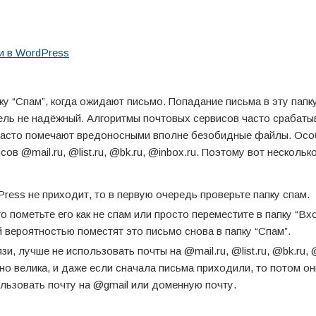
и в WordPress
у “Спам”, когда ожидают письмо. Попадание письма в эту папк
итель не надёжный. Алгоритмы почтовых сервисов часто срабат
е часто помечают вредоносными вполне безобидные файлы. Ос
ов @mail.ru, @list.ru, @bk.ru, @inbox.ru. Поэтому вот нескольк
ess не приходит, то в первую очередь проверьте папку спам.
о пометьте его как не спам или просто переместите в папку “Вх
 вероятностью поместят это письмо снова в папку “Спам”.
, лучше не использовать почты на @mail.ru, @list.ru, @bk.ru, @
о велика, и даже если сначала письма приходили, то потом он
ользовать почту на @gmail или доменную почту.