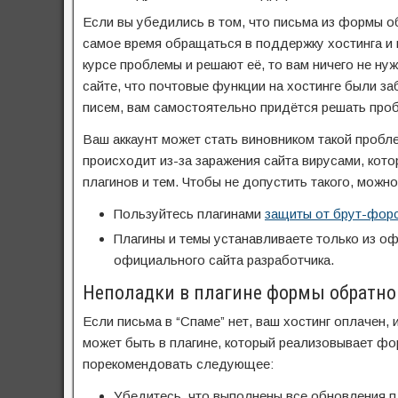
Если вы убедились в том, что письма из формы обр
самое время обращаться в поддержку хостинга и в
курсе проблемы и решают её, то вам ничего не ну
сайте, что почтовые функции на хостинге были за
писем, вам самостоятельно придётся решать про
Ваш аккаунт может стать виновником такой пробле
происходит из-за заражения сайта вирусами, кот
плагинов и тем. Чтобы не допустить такого, можн
Пользуйтесь плагинами
защиты от брут-форс
Плагины и темы устанавливаете только из о
официального сайта разработчика.
Неполадки в плагине формы обратной
Если письма в “Спаме” нет, ваш хостинг оплачен, 
может быть в плагине, который реализовывает фо
порекомендовать следующее:
Убедитесь, что выполнены все обновления п