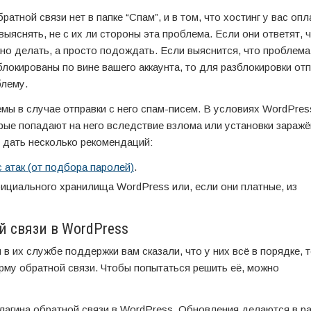
атной связи нет в папке “Спам”, и в том, что хостинг у вас опл
ыяснять, не с их ли стороны эта проблема. Если они ответят, ч
жно делать, а просто подождать. Если выяснится, что проблема
блокированы по вине вашего аккаунта, то для разблокировки от
блему.
мы в случае отправки с него спам-писем. В условиях WordPres
орые попадают на него вследствие взлома или установки зараж
о дать несколько рекомендаций:
 атак (от подбора паролей)
.
фициального хранилища WordPress или, если они платные, из
 связи в WordPress
и в их службе поддержки вам сказали, что у них всё в порядке, 
рму обратной связи. Чтобы попытаться решить её, можно
лагина обратной связи в WordPress. Обновления делаются в р