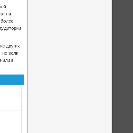
лей
ют на
 более
 аудитории
из других
. Но если
e или в