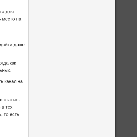
йта для
ь место на
 дойти даже
гда как
ьных.
ь канал на
в статью.
 в тех
, то есть