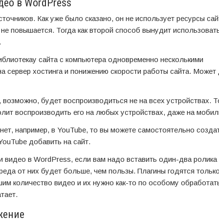
ео в WordPress
сточников. Как уже было сказано, он не использует ресурсы са
 не повышается. Тогда как второй способ вынудит использоват
.
иблиотекау сайта с компьютера одновременно несколькими
на сервер хостинга и понижению скорости работы сайта. Может
, возможно, будет воспроизводиться не на всех устройствах. То
волит воспроизводить его на любых устройствах, даже на мобил
 нет, например, в YouTube, то вы можете самостоятельно создат
 YouTube добавить на сайт.
и видео в WordPress, если вам надо вставить один-два ролика 
еда от них будет больше, чем пользы. Плагины годятся только
шим количество видео и их нужно как-то по особому обработать
тает.
жение