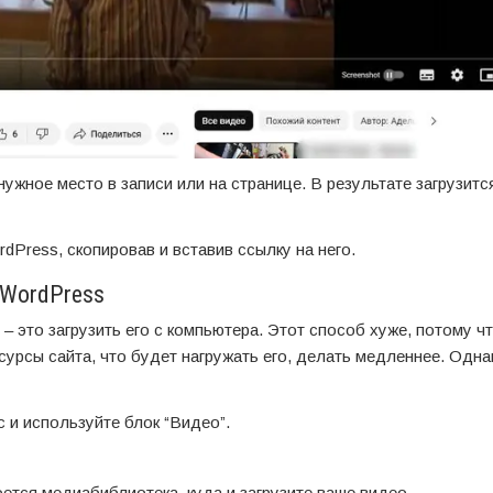
ужное место в записи или на странице. В результате загрузится
dPress, скопировав и вставив ссылку на него.
 WordPress
– это загрузить его с компьютера. Этот способ хуже, потому чт
рсы сайта, что будет нагружать его, делать медленнее. Однак
 и используйте блок “Видео”.
ется медиабиблиотека, куда и загрузите ваше видео.