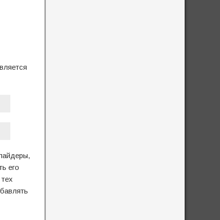
является
лайдеры,
ть его
 тех
обавлять