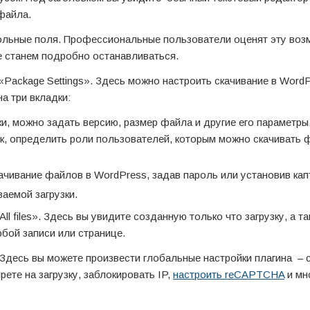
файла.
льные поля. Профессиональные пользователи оценят эту воз
Не станем подробно останавливаться.
«Package Settings». Здесь можно настроить скачивание в WordP
а три вкладки:
, можно задать версию, размер файла и другие его параметры
ок, определить роли пользователей, которым можно скачивать 
чивание файлов в WordPress, задав пароль или установив кап
аемой загрузки.
All files». Здесь вы увидите созданную только что загрузку, а т
бой записи или странице.
 Здесь вы можете произвести глобальные настройки плагина – 
рете на загрузку, заблокировать IP,
настроить reCAPTCHA
и мн