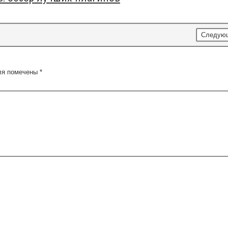
Следую
ля помечены
*