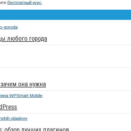
дите
бесплатный курс
.
ды любого города
 зачем она нужна
dPress
s: обзор лучших плагинов