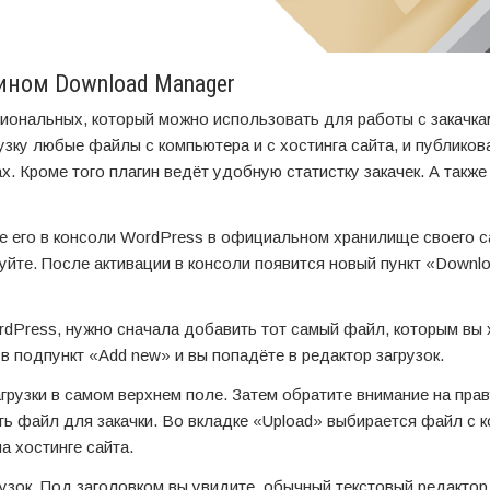
ином Download Manager
иональных, который можно использовать для работы с закачка
узку любые файлы с компьютера и с хостинга сайта, и публиков
х. Кроме того плагин ведёт удобную статистку закачек. А такж
ите его в консоли WordPress в официальном хранилище своего с
уйте. После активации в консоли появится новый пункт «Downl
rdPress, нужно сначала добавить тот самый файл, которым вы 
в подпункт «Add new» и вы попадёте в редактор загрузок.
грузки в самом верхнем поле. Затем обратите внимание на пра
рать файл для закачки. Во вкладке «Upload» выбирается файл с 
а хостинге сайта.
узок. Под заголовком вы увидите обычный текстовый редактор