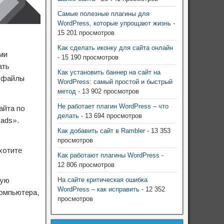
Самые полезные плагины для
WordPress, которые упрощают жизнь
-
15 201 просмотров
Как сделать иконку для сайта онлайн
ми
- 15 190 просмотров
ать
Как установить баннер на сайт на
е файлы
WordPress: самый простой и быстрый
метод
- 13 902 просмотров
Не работает плагин WordPress – что
айта по
делать
- 13 694 просмотров
oads».
Как добавить сайт в Rambler
- 13 353
просмотров
хотите
Как работают плагины WordPress
-
12 806 просмотров
На сайте критическая ошибка
вую
WordPress – как исправить
- 12 352
компьютера,
просмотров