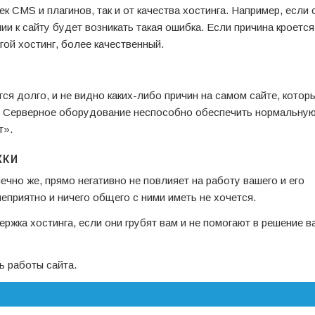
ек CMS и плагинов, так и от качества хостинга. Например, если
и к сайту будет возникать такая ошибка. Если причина кроется
гой хостинг, более качественный.
ся долго, и не видно каких-либо причин на самом сайте, котор
ге. Серверное оборудование неспособно обеспечить нормальну
т».
жки
ечно же, прямо негативно не повлияет на работу вашего и его
еприятно и ничего общего с ними иметь не хочется.
ержка хостинга, если они грубят вам и не помогают в решение 
ь работы сайта.