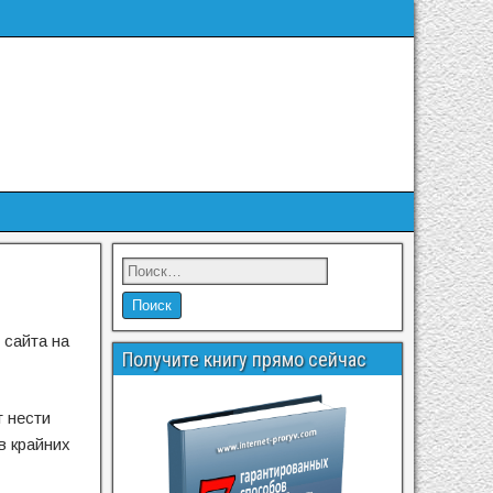
 сайта на
Получите книгу прямо сейчас
т нести
в крайних