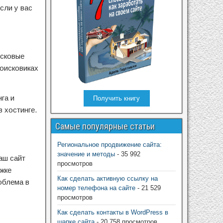
сли у вас
исковые
поисковиках
га и
Получить книгу
 хостинге.
Самые популярные статьи
Региональное продвижение сайта:
значение и методы
- 35 992
ваш сайт
просмотров
ржке
Как сделать активную ссылку на
роблема в
номер телефона на сайте
- 21 529
просмотров
Как сделать контакты в WordPress в
шапке сайта
- 20 758 просмотров