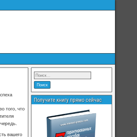
успеха
Получите книгу прямо сейчас
о того, что
тителя
очередь.
сть вашего