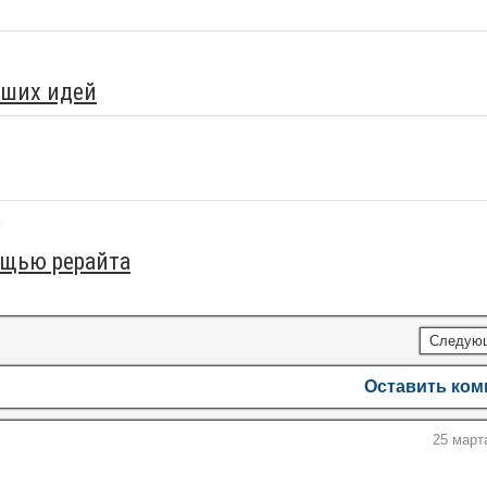
оших идей
ощью рерайта
Следую
Оставить ко
25 март