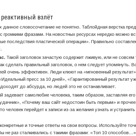
 реактивный взлёт
х данное словосочетание не понятно. Таблойдная верстка пре
с громкими фразами. На новостных ресурсах нередко можно вс
ные последствия пластической операции». Правильно составле
.
с.
Такой заголовок зачастую содержит лживую, или не совсем
ак сделать правильный заголовок, о нем следует упомянуть. В
елей очень эффективен. Люди клюют на «мгновенный результат»
: «Идеальный пресс за 10 дней», «Гарантированный результат у
х доходят до абсурда, но людей это не останавливает.
ый задевает самолюбие человека, таким образом, заставляя его
еудачник», «Почему ваш сайт недостоин быть первым» и прочее
то человек перейдет к записи из-за желания узнать и устранить 
онкретные и точные ответы на свои вопросы. Используйте то
Вы не раз сталкивались с такими фразами: «Топ 10 способов…»,