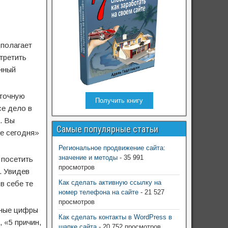
дполагает
третить
нный
 точную
Получить книгу
се дело в
. Вы
Самые популярные статьи
же сегодня»
Региональное продвижение сайта:
значение и методы
- 35 991
 посетить
просмотров
. Увидев
Как сделать активную ссылку на
в себе те
номер телефона на сайте
- 21 527
просмотров
чные цифры
Как сделать контакты в WordPress в
 «5 причин,
шапке сайта
- 20 752 просмотров