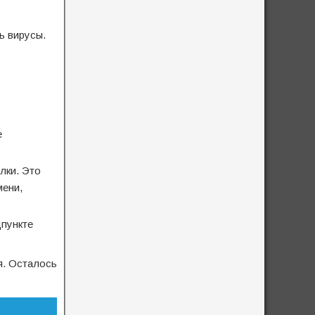
ь вирусы.
е
лки. Это
мени,
дпункте
я. Осталось