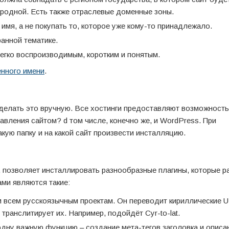
родной. Есть также отраслевые доменные зоны.
мя, а не покупать то, которое уже кому-то принадлежало.
анной тематике.
егко воспроизводимым, коротким и понятым.
нного имени
.
делать это вручную. Все хостинги предоставляют возможность
авления сайтом? d том числе, конечно же, и WordPress. При
акую папку и на какой сайт произвести инсталляцию.
м, позволяет инсталлировать разнообразные плагины, которые 
ми являются такие:
 всем русскоязычным проектам. Он переводит кириллические U
транслитирует их. Например, подойдёт Cyr-to-lat.
дну важную функцию – создание мета-тегов заголовка и описа