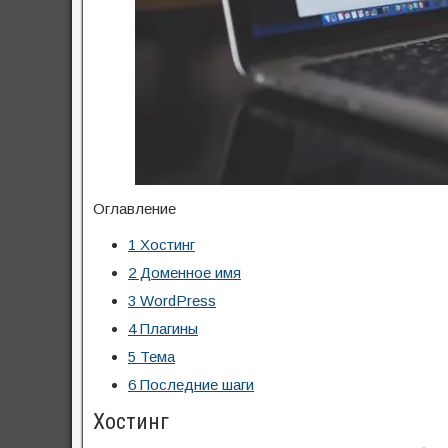
Оглавление
1
Хостинг
2
Доменное имя
3
WоrdPress
4
Плагины
5
Тема
6
Последние шаги
Хостинг