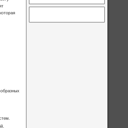
ят
 которая
нообразных
стем.
й.