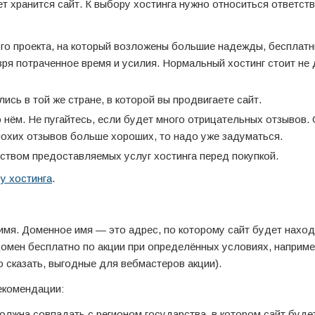
ет хранится сайт. К выбору хостинга нужно относиться ответст
го проекта, на который возложены большие надежды, бесплатн
зря потраченное время и усилия. Нормальный хостинг стоит не 
сь в той же стране, в которой вы продвигаете сайт.
о нём. Не пугайтесь, если будет много отрицательных отзывов.
лохих отзывов больше хороших, то надо уже задуматься.
ством предоставляемых услуг хостинга перед покупкой.
у хостинга
.
мя. Доменное имя — это адрес, по которому сайт будет наход
омен бесплатно по акции при определённых условиях, наприме
о сказать, выгодные для вебмастеров акции).
екомендации:
олжна совпадать с регионом государства, в котором сайт буде