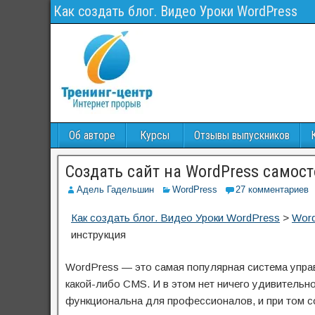
Как создать блог. Видео Уроки WordPress
Об авторе
Курсы
Отзывы выпускников
Создать сайт на WordPress самос
Адель Гадельшин
WordPress
27 комментариев
Как создать блог. Видео Уроки WordPress
>
Wor
инструкция
WordPress — это самая популярная система управ
какой-либо CMS. И в этом нет ничего удивительн
функциональна для профессионалов, и при том с