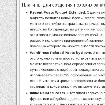
Плагины для создания похожих запи
Recent Posts Widget Extended.
Один из лу
виджеты появится новый блок – Recent Posts 
можно очень гибко настраивать, например, в
автору, по ID страницы, по дате или же прос
этом плагине можно использования свой CSS
размер и положение прикрепленной картинки.
помощью которого вы можете вывести похожи
WordPress Related Posts by Sovrn.
Этот п
этого нужно только просто установить и акт
можете вставлять вывод определенных записе
лучше человека с подбором подходящих запи
использовать свое CSS оформление, но част
стилей. Это, как и красиво оформленные блок
страницы, в конце записи, но вы можете вста
Inline Related Posts.
Этот плагин серьезно 
футере или сайдабре, а делает ссылки внут
количество новостных сайтов и это работает