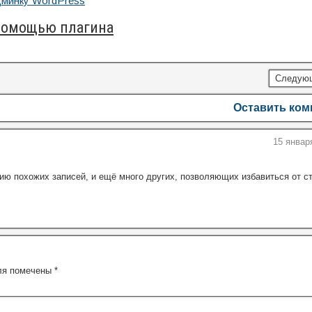
 помощью плагина
Следую
Оставить ко
15 январ
цию похожих записей, и ещё много других, позволяющих избавиться от с
ля помечены
*