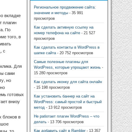
Региональное продвижение сайта:
значение и методы
- 35 991
во вкладке
просмотров
т плагин
Как сделать активную ссылку на
а. По
номер телефона на сайте
- 21 527
ме того, в
просмотров
ивать
Как сделать контакты в WordPress в
, с
шапке сайта
- 20 752 просмотров
Самые полезные плагины для
 клика. Для
WordPress, которые упрощают жизнь
-
вы сами
15 280 просмотров
ту, но
Как сделать иконку для сайта онлайн
жно
- 15 198 просмотров
емь готовых
Как установить баннер на сайт на
тает внизу
WordPress: самый простой и быстрый
метод
- 13 912 просмотров
Не работает плагин WordPress – что
х блоков в
делать
- 13 706 просмотров
ьшое
ицы, то
Как добавить сайт в Rambler
- 13 357