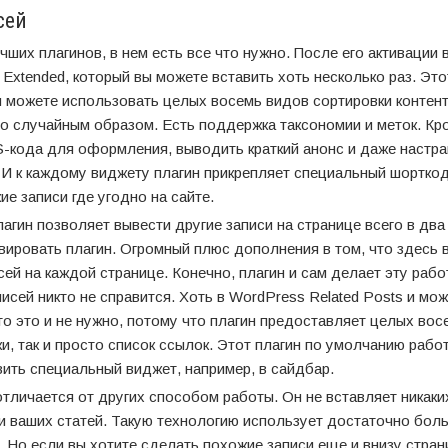
сей
чших плагинов, в нем есть все что нужно. После его активации 
Extended, который вы можете вставить хоть несколько раз. Это
ы можете использовать целых восемь видов сортировки контент
то случайным образом. Есть поддержка таксономии и меток. Кро
-кода для оформления, выводить краткий анонс и даже настра
 И к каждому виджету плагин прикрепляет специальный шорткод
е записи где угодно на сайте.
лагин позволяет вывести другие записи на странице всего в два
ивировать плагин. Огромный плюс дополнения в том, что здесь 
й на каждой странице. Конечно, плагин и сам делает эту рабо
сей никто не справится. Хоть в WordPress Related Posts и мо
о это и не нужно, потому что плагин предоставляет целых вос
и, так и просто список ссылок. Этот плагин по умолчанию рабо
вить специальный виджет, например, в сайдбар.
отличается от других способом работы. Он не вставляет никаки
ри ваших статей. Такую технологию использует достаточно бол
. Но если вы хотите сделать похожие записи еще и внизу стран