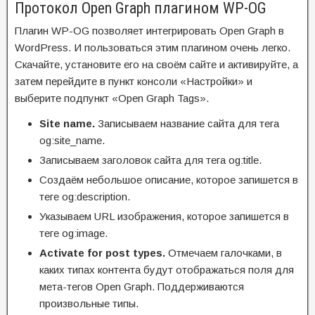
Протокол Open Graph плагином WP-OG
Плагин WP-OG позволяет интегрировать Open Graph в
WordPress. И пользоваться этим плагином очень легко.
Скачайте, установите его на своём сайте и активируйте, а
затем перейдите в пункт консоли «Настройки» и
выберите подпункт «Open Graph Tags».
Site name.
Записываем название сайта для тега
og:site_name.
Записываем заголовок сайта для тега og:title.
Создаём небольшое описание, которое запишется в
теге og:description.
Указываем URL изображения, которое запишется в
теге og:image.
Activate for post types.
Отмечаем галочками, в
каких типах контента будут отображаться поля для
мета-тегов Open Graph. Поддерживаются
произвольные типы.