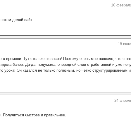
16 февраля
 потом делай сайт.
18 июн
го времени. Тут столько нюансов! Поэтому очень мне повезло, что я на
видела банер. Да-да, подумала, очередной слив отработанной и уже нен
о урока! Он казался не только полезным, но четко структурированным и
24 апрел
я. Получиться быстрее и правильнее.