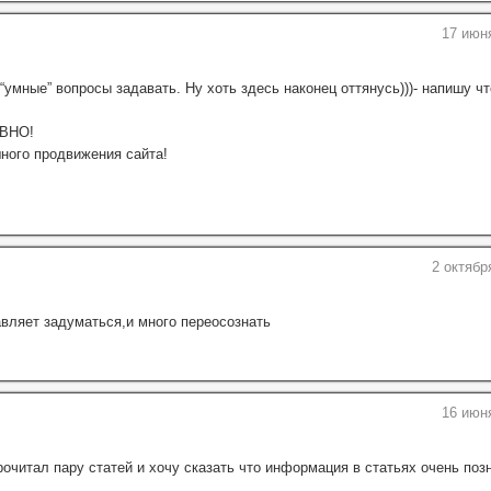
17 июн
мные” вопросы задавать. Ну хоть здесь наконец оттянусь)))- напишу что
ИВНО!
шного продвижения сайта!
2 октябр
авляет задуматься,и много переосознать
16 июн
рочитал пару статей и хочу сказать что информация в статьях очень поз