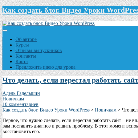
Как создать блог. Видео Уроки WordPre
Об авторе
Курсы
Отзывы выпускников
Контакты
Карта
Предложить идею для урока
Что делать, если перестал работать сай
Адель Гадельшин
Новичкам
10 комментариев
Как создать блог. Видео Уроки WordPress
>
Новичкам
>
Что дел
Первое, что нужно сделать, если перестал работать сайт – не в
вам поставить диагноз и решить проблему. В этот момент вспом
восстановить его.