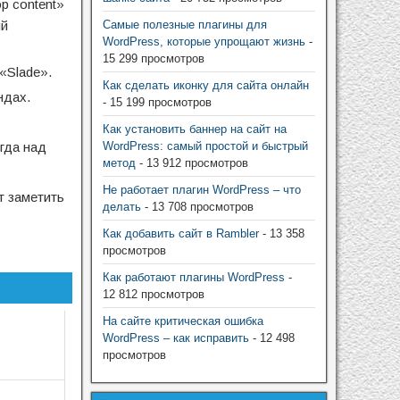
p content»
ый
Самые полезные плагины для
WordPress, которые упрощают жизнь
-
15 299 просмотров
«Slade».
Как сделать иконку для сайта онлайн
ндах.
- 15 199 просмотров
Как установить баннер на сайт на
гда над
WordPress: самый простой и быстрый
метод
- 13 912 просмотров
Не работает плагин WordPress – что
т заметить
делать
- 13 708 просмотров
Как добавить сайт в Rambler
- 13 358
просмотров
Как работают плагины WordPress
-
12 812 просмотров
На сайте критическая ошибка
WordPress – как исправить
- 12 498
просмотров