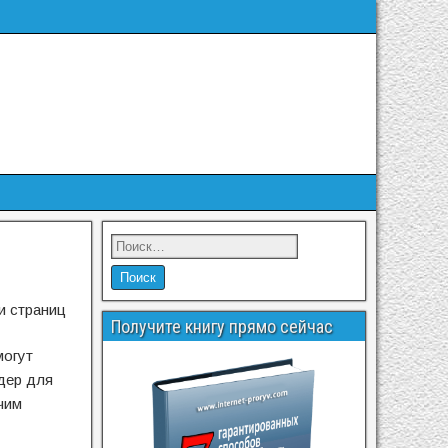
и страниц
Получите книгу прямо сейчас
могут
дер для
чим