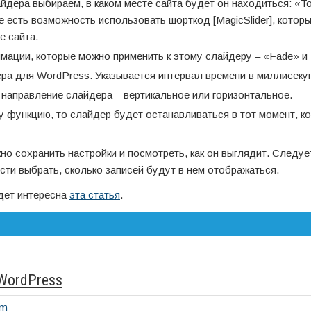
йдера выбираем, в каком месте сайта будет он находиться: «To
же есть возможность использовать шорткод [MagicSlider], котор
е сайта.
мации, которые можно применить к этому слайдеру – «Fade» и 
ра для WordPress. Указывается интервал времени в миллисеку
направление слайдера – вертикальное или горизонтальное.
у функцию, то слайдер будет останавливаться в тот момент, ко
но сохранить настройки и посмотреть, как он выглядит. Следуе
сти выбрать, сколько записей будут в нём отображаться.
удет интересна
эта статья
.
WordPress