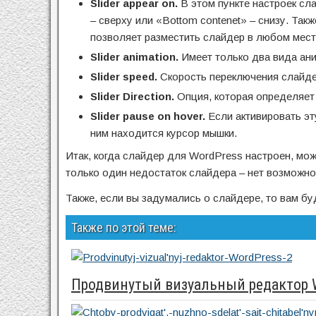
Slider
appear
on.
В этом пункте настроек сла
– сверху или «Bottom contenet» – снизу. Так
позволяет разместить слайдер в любом мест
Slider
animation.
Имеет только два вида ани
Slider
speed.
Скорость переключения слайде
Slider
Direction.
Опция, которая определяет 
Slider
pause
on
hover.
Если активировать эт
ним находится курсор мышки.
Итак, когда слайдер для WordPress настроен, мож
только один недостаток слайдера – нет возможно
Также, если вы задумались о слайдере, то вам б
Также по этой теме:
Продвинутый визуальный редактор 