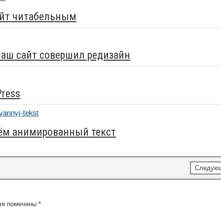
айт читабельным
наш сайт совершил редизайн
Press
аём анимированный текст
Следую
ля помечены
*