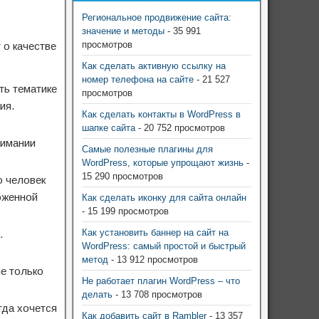
Региональное продвижение сайта:
значение и методы
- 35 991
просмотров
 о качестве
Как сделать активную ссылку на
номер телефона на сайте
- 21 527
ть тематике
просмотров
ия.
Как сделать контакты в WordPress в
шапке сайта
- 20 752 просмотров
нимании
Самые полезные плагины для
WordPress, которые упрощают жизнь
-
15 290 просмотров
о человек
ложенной
Как сделать иконку для сайта онлайн
- 15 199 просмотров
Как установить баннер на сайт на
.
WordPress: самый простой и быстрый
метод
- 13 912 просмотров
е только
Не работает плагин WordPress – что
делать
- 13 708 просмотров
гда хочется
Как добавить сайт в Rambler
- 13 357