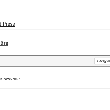
d Press
айте
Следую
ля помечены
*