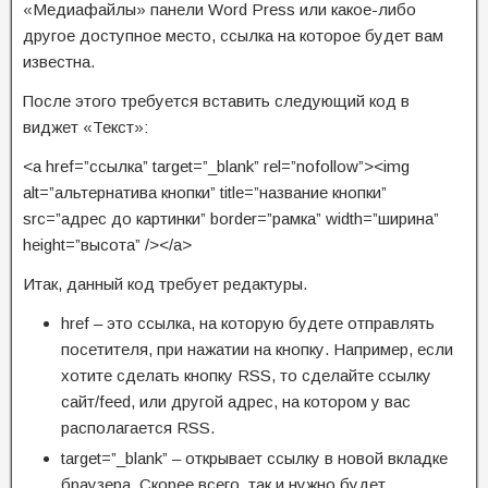
«Медиафайлы» панели Word Press или какое-либо
другое доступное место, ссылка на которое будет вам
известна.
После этого требуется вставить следующий код в
виджет «Текст»:
<a href=”ссылка” target=”_blank” rel=”nofollow”><img
alt=”альтернатива кнопки” title=”название кнопки”
src=”адрес до картинки” border=”рамка” width=”ширина”
height=”высота” /></a>
Итак, данный код требует редактуры.
href – это ссылка, на которую будете отправлять
посетителя, при нажатии на кнопку. Например, если
хотите сделать кнопку RSS, то сделайте ссылку
сайт/feed, или другой адрес, на котором у вас
располагается RSS.
target=”_blank” – открывает ссылку в новой вкладке
браузера. Скорее всего, так и нужно будет.