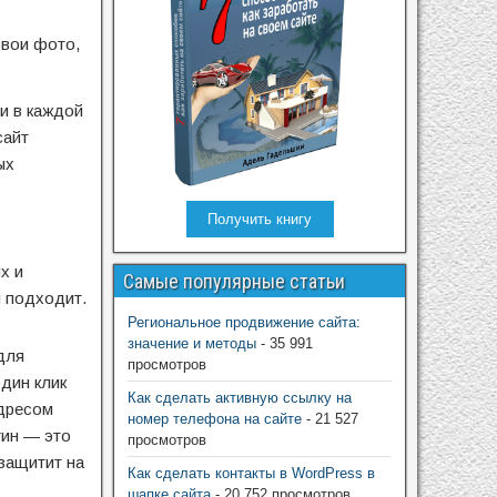
свои фото,
и в каждой
сайт
ых
Получить книгу
х и
Самые популярные статьи
н подходит.
Региональное продвижение сайта:
значение и методы
- 35 991
для
просмотров
дин клик
Как сделать активную ссылку на
адресом
номер телефона на сайте
- 21 527
гин — это
просмотров
 защитит на
Как сделать контакты в WordPress в
шапке сайта
- 20 752 просмотров