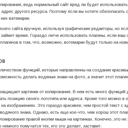
копирования, ведь нормальный сайт вряд ли будет использовать
 адрес другого ресурса. Поэтому если вы хотите обезопасить 
 них ватемарки.
оего сайта вручную, используя графические редакторы, но есл
с займет время. Гораздо легче использовать плагины, если ваш 
лагинов в том, что, возможно, вотемарки будут только на нов
ов
личеством функций, которые направленны на создание красивы
зможность делать водяные знаки на фото, а значит этот плаги
ащищает картинки от копирования. В нем есть много функций 
ать позицию своего логотипа или адреса. Кроме того можно в о
 на изображениях. Это гораздо красивее, чем простой текст с 
водяного знака. Однако, есть еще кое-что, чем хорош этот пла
локирование правой кнопки мыши на картинках. Конечно, это не
 немного помучатся тех, кто это делает, заставит.