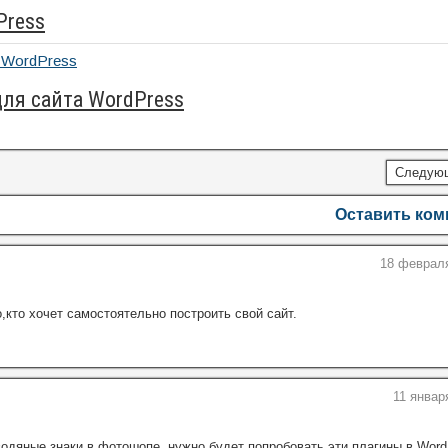
Press
для сайта WordPress
Следую
Оставить ко
18 февраля
кто хочет самостоятельно построить свой сайт.
11 январ
одяные знаки в фотошопе, нужно будет попробовать эти плагины в Word