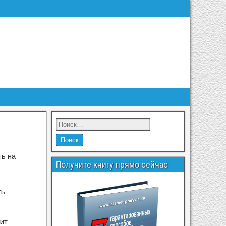
ть на
Получите книгу прямо сейчас
ть
жит