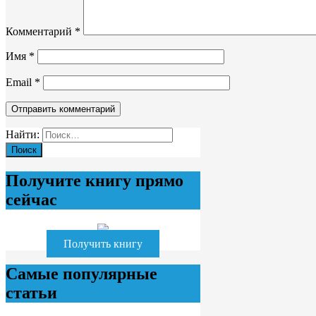
Комментарий
*
Имя
*
Email
*
Найти:
Получите книгу прямо
сейчас
Получить книгу
Самые популярные
статьи