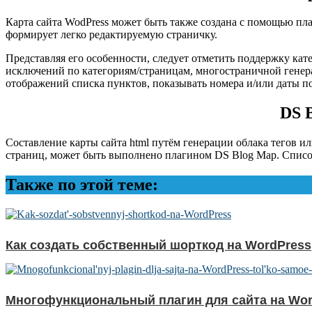
Карта сайта WodPress может быть также создана с помощью пла
формирует легко редактируемую страничку.
Представляя его особенности, следует отметить поддержку кат
исключений по категориям/страницам, многостраничной генер
отображений списка пунктов, показывать номера и/или даты по
DS 
Составление карты сайта html путём генерации облака тегов и
страниц, может быть выполнено плагином DS Blog Map. Списо
Также по этой теме:
Как создать собственный шорткод на WordPress
Многофункциональный плагин для сайта на Wor