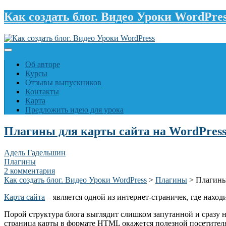
Как создать блог. Видео Уроки WordPre
Об авторе
Курсы
Отзывы выпускников
Контакты
Карта
Предложить идею для урока
Плагины для карты сайта на WordPres
Адель Гадельшин
Плагины
2 комментария
Как создать блог. Видео Уроки WordPress
>
Плагины
>
Плагины 
Карта сайта
– является одной из интернет-страничек, где нахо
Порой структура блога выглядит слишком запутанной и сразу н
страница карты в формате HTML окажется полезной посетителям