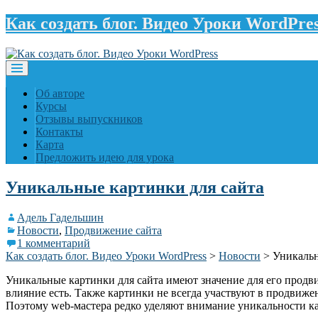
Как создать блог. Видео Уроки WordPre
Об авторе
Курсы
Отзывы выпускников
Контакты
Карта
Предложить идею для урока
Уникальные картинки для сайта
Адель Гадельшин
Новости
,
Продвижение сайта
1 комментарий
Как создать блог. Видео Уроки WordPress
>
Новости
>
Уникальн
Уникальные картинки для сайта имеют значение для его продви
влияние есть. Также картинки не всегда участвуют в продвиже
Поэтому web-мастера редко уделяют внимание уникальности к