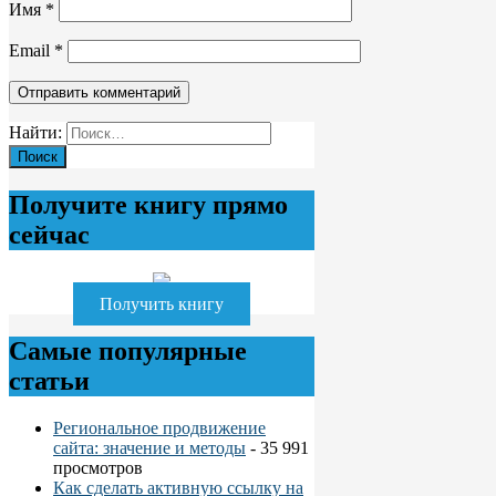
Имя
*
Email
*
Найти:
Получите книгу прямо
сейчас
Получить книгу
Самые популярные
статьи
Региональное продвижение
сайта: значение и методы
- 35 991
просмотров
Как сделать активную ссылку на