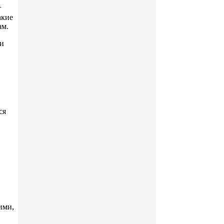
т
акие
ам.
 и
ся
ими,