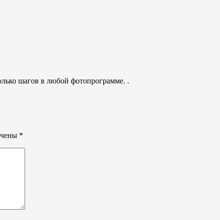
олько шагов в любой фотопрограмме. .
ечены
*